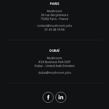
PARIS
Mushroom
36 rue des Jeûneurs
75002 Paris – France
contact@mushroom.jobs
01 45 08 19 96
DUBAÏ
Mushroom
IFZA Business Park DDP
Dubaï – United Arab Emirates
dubai@mushroom.jobs