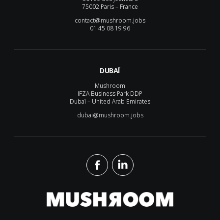
75002 Paris – France
contact@mushroom.jobs
01 45 08 19 96
DUBAÏ
Mushroom
IFZA Business Park DDP
Dubaï – United Arab Emirates
dubai@mushroom.jobs
Mushroom Conseil