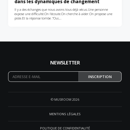
dans les dynamiques de changement
Il y a des échanges que nous avons tous déjà vécus.Une personne
expose une difficulté.On l’écoute.On cherche à aider.On propose une
piste.Et la réponse tombe :“Oui,…
NEWSLETTER
INSCRIPTION
© MUSROOM 2026
MENTIONS LÉGALES
POLITIQUE DE CONFIDENTIALITÉ