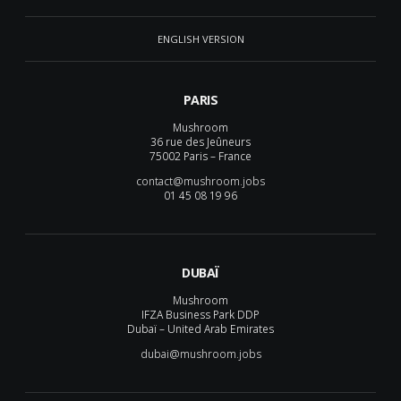
ENGLISH VERSION
PARIS
Mushroom
36 rue des Jeûneurs
75002 Paris – France
contact@mushroom.jobs
01 45 08 19 96
DUBAÏ
Mushroom
IFZA Business Park DDP
Dubaï – United Arab Emirates
dubai@mushroom.jobs