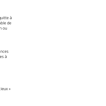
uitte à
able de
n ou
ances
es à
cieux »