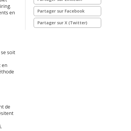
iring.
Partager sur Facebook
lents en
Partager sur X (Twitter)
 se soit
t en
méthode
nt de
ésitent
,