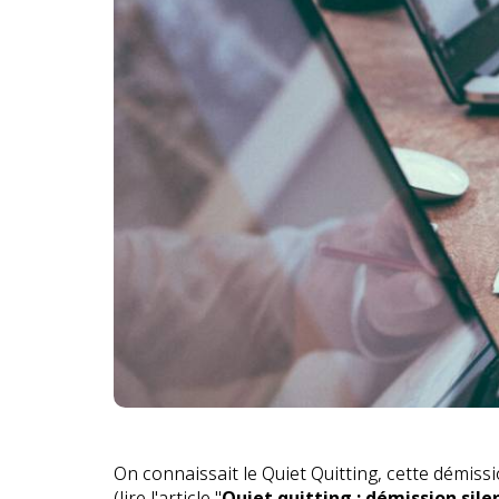
On connaissait le Quiet Quitting, cette démis
(lire l'article "
Quiet quitting : démission sile