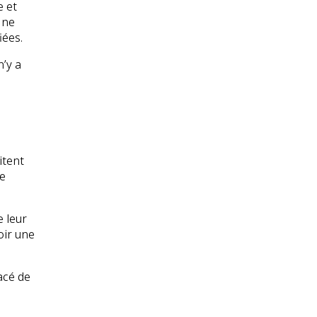
e et
 ne
iées.
n’y a
itent
pe
e leur
oir une
acé de