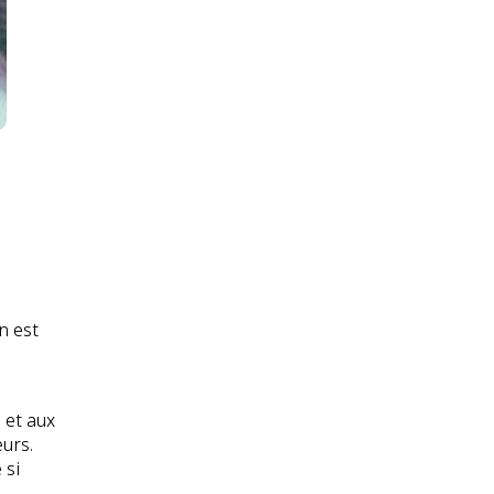
n est
 et aux
urs.
 si