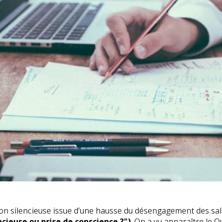
sion silencieuse issue d’une hausse du désengagement des sal
ncieuse ou prise de conscience ?
")
. On a vu apparaître le Q