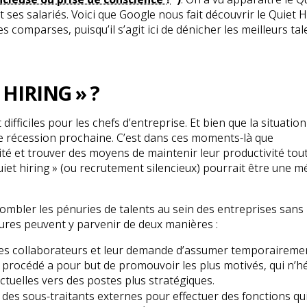
ses salariés. Voici que Google nous fait découvrir le Quiet H
s comparses, puisqu’il s’agit ici de dénicher les meilleurs ta
 HIRING » ?
fficiles pour les chefs d’entreprise. Et bien que la situation
 récession prochaine. C’est dans ces moments-là que
ité et trouver des moyens de maintenir leur productivité tou
quiet hiring » (ou recrutement silencieux) pourrait être une 
 combler les pénuries de talents au sein des entreprises sans
ures peuvent y parvenir de deux manières :
se ses collaborateurs et leur demande d’assumer temporaireme
 procédé a pour but de promouvoir les plus motivés, qui n’h
actuelles vers des postes plus stratégiques.
 des sous-traitants externes pour effectuer des fonctions qui