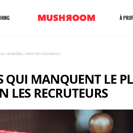
HING
À PRO
x candidats, selon les recruteurs
S QUI MANQUENT LE P
N LES RECRUTEURS