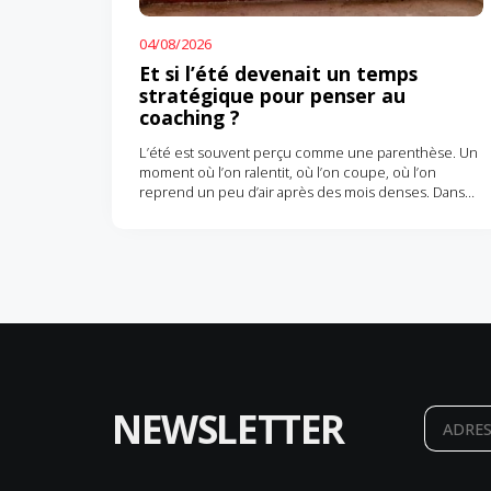
04/08/2026
Et si l’été devenait un temps
stratégique pour penser au
coaching ?
L’été est souvent perçu comme une parenthèse. Un
moment où l’on ralentit, où l’on coupe, où l’on
reprend un peu d’air après des mois denses. Dans
les entreprises, les…
NEWSLETTER