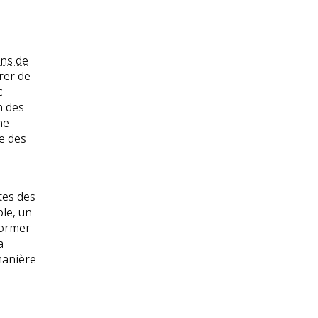
ns de
rer de
c
n des
ne
e des
tes des
ple, un
former
a
manière