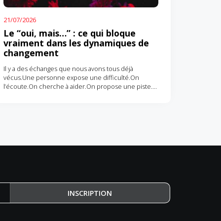
21/07/2026
Le “oui, mais…” : ce qui bloque
vraiment dans les dynamiques de
changement
Il y a des échanges que nous avons tous déjà
vécus.Une personne expose une difficulté.On
l’écoute.On cherche à aider.On propose une piste.Et
la réponse tombe :“Oui,…
INSCRIPTION