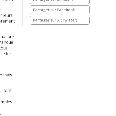
Partager sur Facebook
r leurs
Partager sur X (Twitter)
ièrement
faut aux
 manqué
tout
le fer
e
pe mais
i font
xemples
.