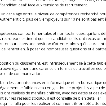
 “candidat idéal” face aux tensions de recrutement.
ent un décalage entre le niveau de compétences recherché pou
. Autrement dit, plus de 9 employeurs sur 10 ne sont pas ent
 compétences comportementales et non techniques, qui font dé
s recruteurs estiment que les candidats qu’ils ont reçus ont
nt toujours dans une position d’attente, alors qu’ils auraient 
 de l’entretien, à poser de nombreuses questions et à battre 
position du classement, est intrinsèquement lié à cette faibl
retrouve également une carence en termes de travail en équi
ique et de communication.
bien les connaissances en informatique et en bureautique qu
galement le faible niveau en gestion de projet. Il y a peu de
ils ont réalisés de manière chiffrée, avec des dates et des e
t sur les réseaux sociaux, il est conseillé de bien détailler
 qu’il a fallu pour les réaliser et comment ils ont été atteints