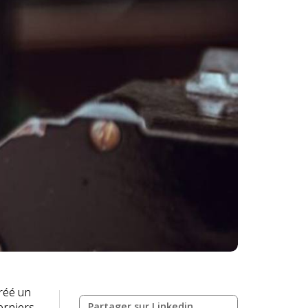
créé un
erniers
Partager sur Linkedin