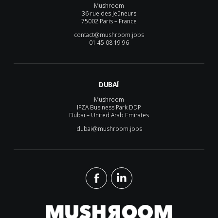
Mushroom
36 rue des Jeûneurs
75002 Paris – France
contact@mushroom.jobs
01 45 08 19 96
DUBAÏ
Mushroom
IFZA Business Park DDP
Dubaï – United Arab Emirates
dubai@mushroom.jobs
Mushroom Conseil