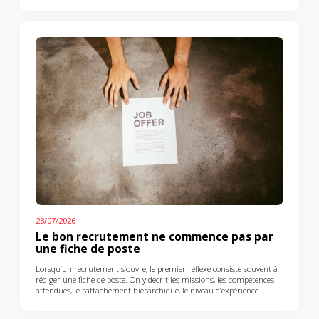
les réunions se raréfient, les boîtes mail se calment parfois,
les décisions sont repoussées à la rentrée.Mais ce temps plus calme
peut aussi devenir un moment particulièrement stratégique.Non pas
pour accélérer encore. Mais pour prendre du recul.Car la rentrée, elle,
arrive souvent vite. Avec ses objectifs, ses transformations à relancer,
ses recrutements à finaliser, ses équipes à remobiliser,…
28/07/2026
Le bon recrutement ne commence pas par
une fiche de poste
Lorsqu’un recrutement s’ouvre, le premier réflexe consiste souvent à
rédiger une fiche de poste. On y décrit les missions, les compétences
attendues, le rattachement hiérarchique, le niveau d’expérience
souhaité, parfois quelques éléments de personnalité. Puis l’on se met
en quête du “bon profil”.Cette étape est évidemment nécessaire. Mais