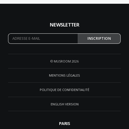
avancé.Ce mécanisme, bien connu en analyse transactionnelle, porte
un nom : le processus du “Oui, mais…”.Au-delà de l’outil théorique,…
NEWSLETTER
INSCRIPTION
© MUSROOM 2026
MENTIONS LÉGALES
POLITIQUE DE CONFIDENTIALITÉ
ENGLISH VERSION
PARIS