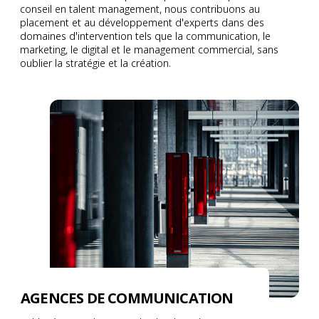
d’évolution. Puis nous accompagnons les
managers, dirigeants et équipes à développer une
performante.
conseil en talent management, nous contribuons au
collaborateurs et les équipes dans les phases de
posture authentique, aligné et efficace.
placement et au développement d'experts dans des
transition (prise de poste, mobilité, réorganisation)
domaines d'intervention tels que la communication, le
marketing, le digital et le management commercial, sans
pour clarifier les priorités, aligner les parties
oublier la stratégie et la création.
prenantes et agir efficacement.
AGENCES DE COMMUNICATION