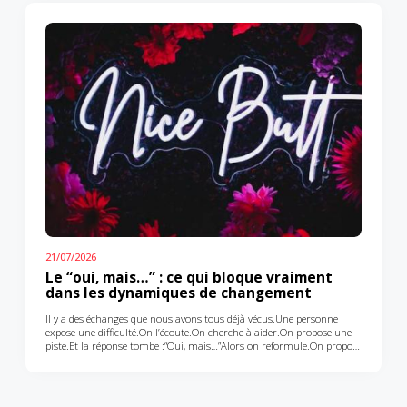
elle arrive souvent trop tôt.Car un bon recrutement ne commence
pas par une fiche de poste. Il commence par une question plus
profonde : quel problème cherche-t-on réellement à résoudre ?
Derrière une création de poste ou un remplacement, il y a toujours
une…
21/07/2026
Le “oui, mais…” : ce qui bloque vraiment
dans les dynamiques de changement
Il y a des échanges que nous avons tous déjà vécus.Une personne
expose une difficulté.On l’écoute.On cherche à aider.On propose une
piste.Et la réponse tombe :“Oui, mais…”Alors on reformule.On propose
autre chose.Et à nouveau :“Oui, mais…”Au fil de la conversation, une
impression s’installe : aucune solution ne semble convenir.
Le dialogue tourne en rond. L’énergie baisse. L’agacement monte
parfois. Et chacun ressort avec le sentiment de ne pas avoir vraiment